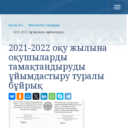
Нав
Басты бет
Мектептегі тамақтану
2021-2022 оқу жылына оқушыларды...
2021-2022 оқу жылына
оқушыларды
тамақтандыруды
ұйымдастыру туралы
бұйрық