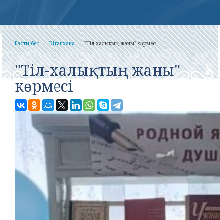
Басты бет
Кітапхана
"Тіл-халықтың жаны" көрмесі
"Тіл-халықтың жаны"
көрмесі