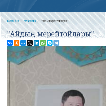
Басты бет
Кітапхана
"Айдың мерейтойлары"
"Айдың мерейтойлары"