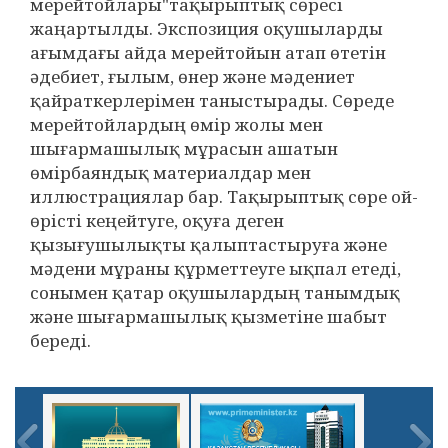
мерейтойлары"тақырыптық сөресі
жаңартылды. Экспозиция оқушыларды
ағымдағы айда мерейтойын атап өтетін
әдебиет, ғылым, өнер және мәдениет
қайраткерлерімен таныстырады. Сөреде
мерейтойлардың өмір жолы мен
шығармашылық мұрасын ашатын
өмірбаяндық материалдар мен
иллюстрациялар бар. Тақырыптық сөре ой-
өрісті кеңейтуге, оқуға деген
қызығушылықты қалыптастыруға және
мәдени мұраны құрметтеуге ықпал етеді,
сонымен қатар оқушылардың танымдық
және шығармашылық қызметіне шабыт
береді.