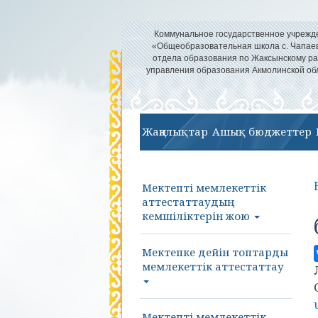
Коммунальное государственное учрежд
«Общеобразовательная школа с. Чапае
отдела образования по Жаксынскому р
управления образования Акмолинской об
Жаңалықтар
Ашық бюджеттер
Мектепті мемлекеттік
аттестаттаудың
кемшіліктерін жою
Мектепке дейін топтарды
мемлекеттік аттестаттау
Мектепті мемлекеттік