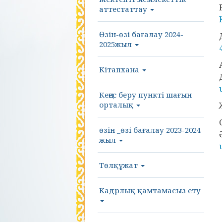
аттестаттау
Өзін-өзі бағалау 2024-
2025жыл
Кітапхана
Кеңес беру пункті шағын
орталық
өзін _өзі бағалау 2023-2024
жыл
Төлқұжат
Кадрлық қамтамасыз ету