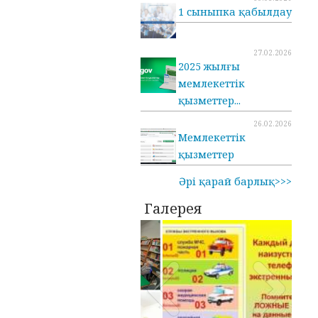
1 сыныпка қабылдау
27.02.2026
2025 жылғы
мемлекеттік
қызметтер...
26.02.2026
Мемлекеттік
қызметтер
Әрі қарай барлық>>>
Галерея