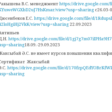
Ракышева В.С. менеджмент
https://drive.google.com
KYuweWGXbD2uJ7HsKmar/view?usp=sharing
с26.03-0
Дюсенбеков Е.С.
https://drive.google.com/file/d/1Rdu
42loHgiHj2VkK/view?usp=sharing
22.09.2023
Антипьев
Д.Н.
https://drive.google.com/file/d/1gj7g7m07iIPHa9
usp=sharing
18.09.-29.09.2023
Жаксыбай Ә.С. не имеет курсов повышения квалифи
Сертификат Жаксыбай
Ә.С.
https://drive.google.com/file/d/170fzpQEdYOBrKf
usp=sharing