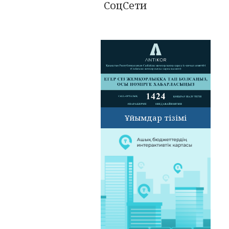
СоцСети
Ұйымдар тізімі