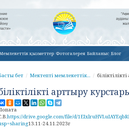
ение
"Ақм
вское
ауданы
айону
жал
ласти»
Мемлекеттік қызметтер
Фотогалерея
Байланыс
Блог
Басты бет
Мектепті мемлекеттік...
біліктілікт
біліктілікті арттыру курстар
Лопата
С.В.
https://drive.google.com/file/d/1EIxlruHVLuIAYE
usp=sharing
13.11-24.11.2023г