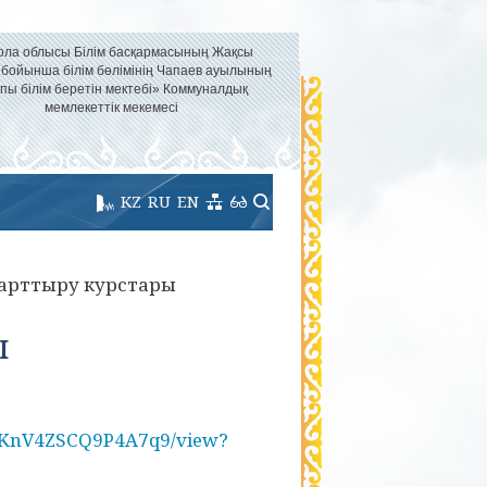
ола облысы Білім басқармасының Жақсы
 бойынша білім бөлімінің Чапаев ауылының
пы білім беретін мектебі» Коммуналдық
мемлекеттік мекемесі
KZ
RU
EN
і арттыру курстары
ы
qbRKnV4ZSCQ9P4A7q9/view?