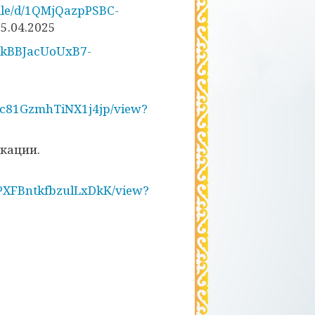
/file/d/1QMjQazpPSBC-
5.04.2025
pslkBBJacUoUxB7-
H7c81GzmhTiNX1j4jp/view?
кации.
WPXFBntkfbzulLxDkK/view?