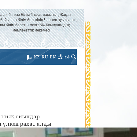
ола облысы Білім басқармасының Жақсы
 бойынша білім бөлімінің Чапаев ауылының
пы білім беретін мектебі» Коммуналдық
мемлекеттік мекемесі
KZ
RU
EN
лттық ойындар
ы үлкен рахат алды