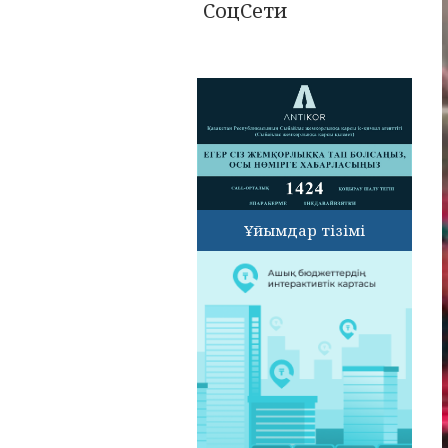
СоцСети
Ұйымдар тізімі