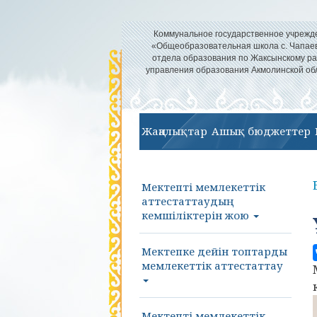
Коммунальное государственное учрежд
«Общеобразовательная школа с. Чапае
отдела образования по Жаксынскому р
управления образования Акмолинской об
Жаңалықтар
Ашық бюджеттер
Мектепті мемлекеттік
аттестаттаудың
кемшіліктерін жою
Мектепке дейін топтарды
мемлекеттік аттестаттау
Мектепті мемлекеттік