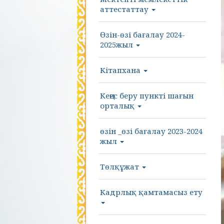
аттестаттау
Өзін-өзі бағалау 2024-
2025жыл
Кітапхана
Кеңес беру пункті шағын
орталық
өзін _өзі бағалау 2023-2024
жыл
Төлқұжат
Кадрлық қамтамасыз ету