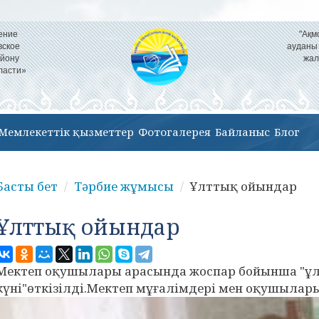
ение
"Ақм
вское
ауданы
айону
жал
ласти»
Мемлекеттік қызметтер
Фотогалерея
Байланыс
Блог
Басты бет
Тәрбие жұмысы
Ұлттық ойындар
Ұлттық ойындар
Мектеп оқушылары арасында жоспар бойынша "ұ
күні"өткізілді.Мектеп мұғалімдері мен оқушылар