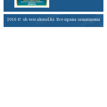
2016 © sh-test.akmol.kz. Все права защищены