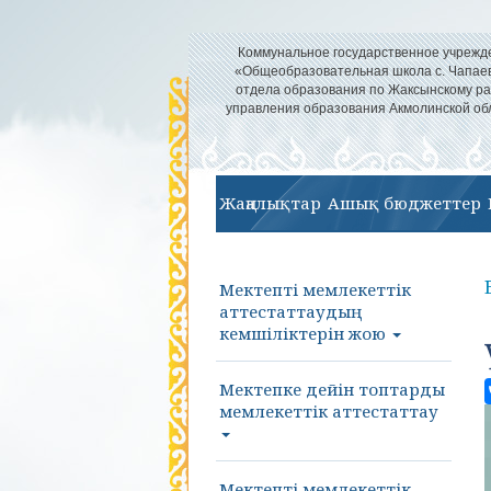
Коммунальное государственное учрежд
«Общеобразовательная школа с. Чапае
отдела образования по Жаксынскому р
управления образования Акмолинской об
Жаңалықтар
Ашық бюджеттер
Мектепті мемлекеттік
аттестаттаудың
кемшіліктерін жою
Мектепке дейін топтарды
мемлекеттік аттестаттау
Мектепті мемлекеттік