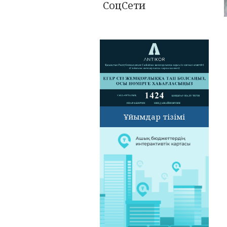
СоцСети
Ұйымдар тізімі