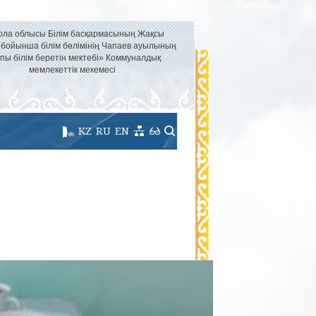
ола облысы Білім басқармасының Жақсы
 бойынша білім бөлімінің Чапаев ауылының
пы білім беретін мектебі» Коммуналдық
мемлекеттік мекемесі
KZ
RU
EN