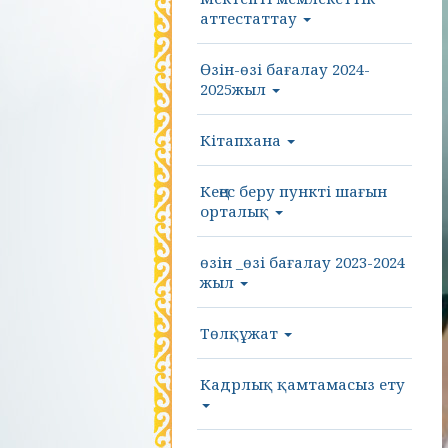
аттестаттау
Өзін-өзі бағалау 2024-
2025жыл
Кітапхана
Кеңес беру пункті шағын
орталық
өзін _өзі бағалау 2023-2024
жыл
Төлқұжат
Кадрлық қамтамасыз ету