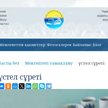
ение
"Ақм
вское
ауданы
айону
жал
ласти»
Мемлекеттік қызметтер
Фотогалерея
Байланыс
Блог
Басты бет
Мектептегі тамақтану
үстел сұреті
үстел сұреті