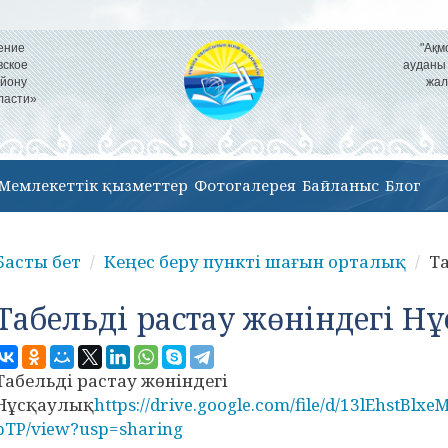
ение
"Ақм
вское
ауданы
айону
жал
ласти»
Мемлекеттік қызметтер
Фотогалерея
Байланыс
Блог
Басты бет
Кеңес беру пункті шағын орталық
Та
Табельді растау жөніндегі Н
Табельді растау жөніндегі
Нұсқаулық
https://drive.google.com/file/d/13lEhstB
pTP/view?usp=sharing