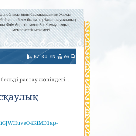
ола облысы Білім басқармасының Жақсы
 бойынша білім бөлімінің Чапаев ауылының
пы білім беретін мектебі» Коммуналдық
мемлекеттік мекемесі
KZ
RU
EN
бельді растау жөніндегі...
ұсқаулық
lxeMiGJWHuveO4KfMD1ap-