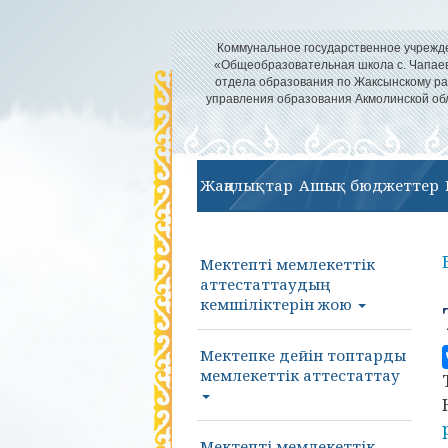
Коммунальное государственное учрежд
«Общеобразовательная школа с. Чапае
отдела образования по Жаксынскому р
управления образования Акмолинской об
Жаңалықтар
Ашық бюджеттер
Мектепті мемлекеттік
аттестаттаудың
кемшіліктерін жою
Мектепке дейін топтарды
мемлекеттік аттестаттау
Мектепті мемлекеттік