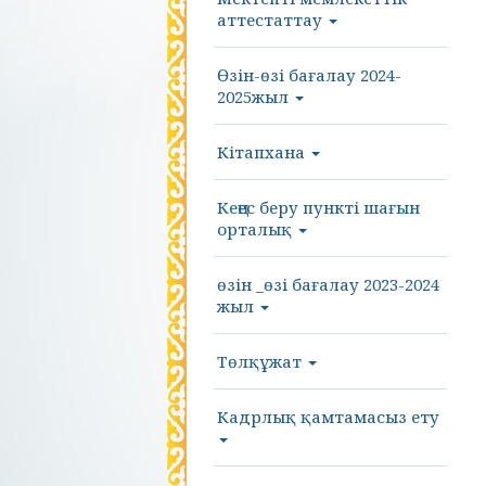
аттестаттау
Өзін-өзі бағалау 2024-
2025жыл
Кітапхана
Кеңес беру пункті шағын
орталық
өзін _өзі бағалау 2023-2024
жыл
Төлқұжат
Кадрлық қамтамасыз ету