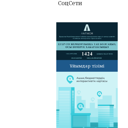
СоцСети
Ұйымдар тізімі