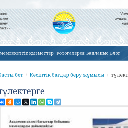
ение
"Ақм
вское
ауданы
айону
жал
ласти»
Мемлекеттік қызметтер
Фотогалерея
Байланыс
Блог
Басты бет
Кәсіптік бағдар беру жұмысы
түлект
түлектерге