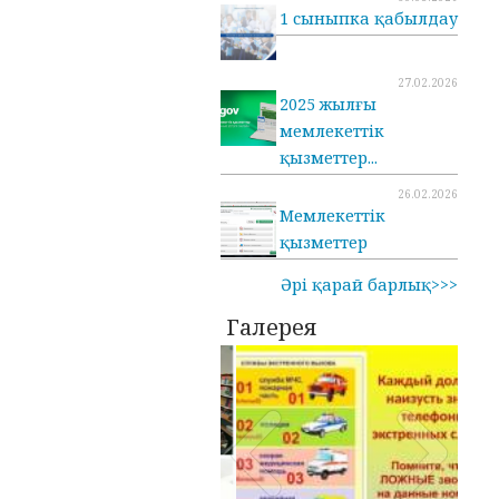
1 сыныпка қабылдау
27.02.2026
2025 жылғы
мемлекеттік
қызметтер...
26.02.2026
Мемлекеттік
қызметтер
Әрі қарай барлық>>>
Галерея