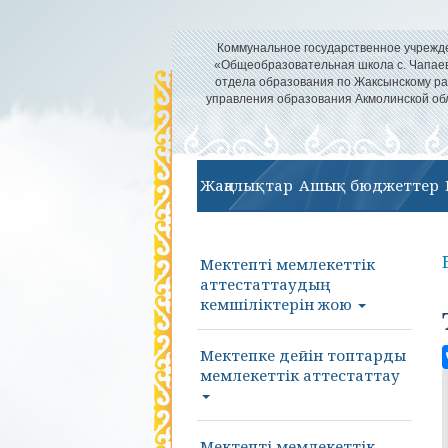
Коммунальное государственное учрежд
«Общеобразовательная школа с. Чапае
отдела образования по Жаксынскому р
управления образования Акмолинской об
Жаңалықтар
Ашық бюджеттер
Мектепті мемлекеттік
аттестаттаудың
кемшіліктерін жою
Мектепке дейін топтарды
мемлекеттік аттестаттау
Мектепті мемлекеттік