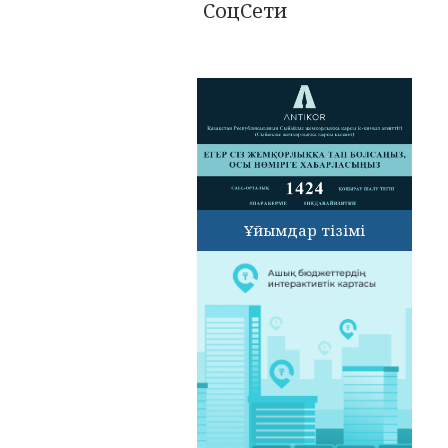
СоцСети
Ұйымдар тізімі