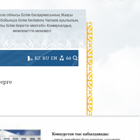
ола облысы Білім басқармасының Жақсы
 бойынша білім бөлімінің Чапаев ауылының
пы білім беретін мектебі» Коммуналдық
мемлекеттік мекемесі
KZ
RU
EN
ерге