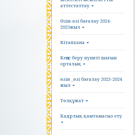
аттестаттау
Өзін-өзі бағалау 2024-
2025жыл
Кітапхана
Кеңес беру пункті шағын
орталық
өзін _өзі бағалау 2023-2024
жыл
Төлқұжат
Кадрлық қамтамасыз ету