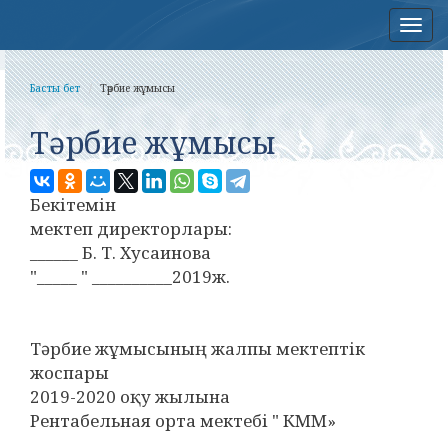
Нав
Басты бет
Тәрбие жұмысы
Тәрбие жұмысы
Бекітемін
мектеп директорлары:
______ Б. Т. Хусаинова
"_____ " __________2019ж.
Тәрбие жұмысының жалпы мектептік
жоспары
2019-2020 оқу жылына
Рентабельная орта мектебі " КММ»