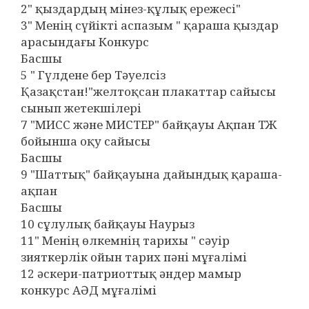
2" қыздардың мінез-құлық ережесі"
3" Менің сүйікті аспазым " қараша қыздар
арасындағы Конкурс
Басшы
5 " Гүлдене бер Тәуелсіз
Қазақстан!"желтоқсан плакаттар сайысы
сынып жетекшілері
7 "МИСС және МИСТЕР" байқауы Ақпан ТЖ
бойынша оқу сайысы
Басшы
9 "Шаттық" байқауына дайындық қараша-
ақпан
Басшы
10 сұлулық байқауы Наурыз
11" Менің өлкемнің тарихы " сәуір
зияткерлік ойын тарих пәні мұғалімі
12 әскери-патриоттық әндер мамыр
конкурс АӘД мұғалімі