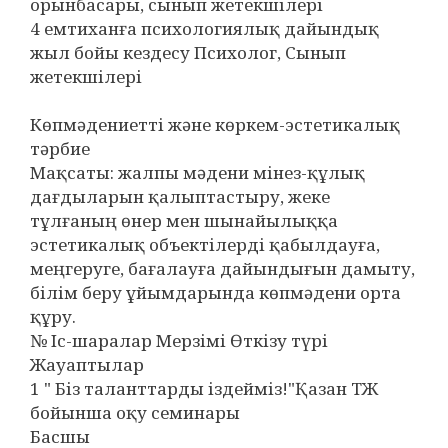
орынбасары, сынып жетекшілері
4 емтиханға психологиялық дайындық
жыл бойы кездесу Психолог, Сынып
жетекшілері
Көпмәдениетті және көркем-эстетикалық
тәрбие
Мақсаты: жалпы мәдени мінез-құлық
дағдыларын қалыптастыру, жеке
тұлғаның өнер мен шынайылыққа
эстетикалық объектілерді қабылдауға,
меңгеруге, бағалауға дайындығын дамыту,
білім беру ұйымдарында көпмәдени орта
құру.
№ Іс-шаралар Мерзімі Өткізу түрі
Жауаптылар
1 " Біз таланттарды іздейміз!"Қазан ТЖ
бойынша оқу семинары
Басшы