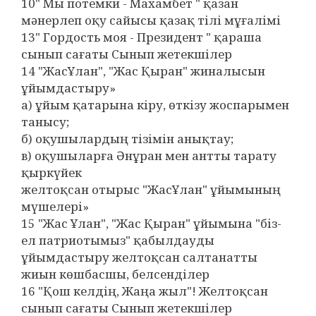
10" Мы потемки - Махамбет " қазан
мәнерлеп оқу сайысы қазақ тілі мұғалімі
13" Гордость моя - Президент " қараша
сынып сағаты Сынып жетекшілер
14 "ЖасҰлан", "Жас Қыран" жиналысын
ұйымдастыру»
а) ұйым қатарына кіру, өткізу жоспарымен
танысу;
б) оқушылардың тізімін анықтау;
в) оқушыларға Әнұран мен антты тарату
қыркүйек
желтоқсан отырыс "ЖасҰлан" ұйымының
мүшелері»
15 "Жас Ұлан", "Жас Қыран" ұйымына "біз-
ел патриотымыз" қабылдауды
ұйымдастыру желтоқсан салтанатты
жиын көшбасшы, белсенділер
16 "Қош келдің, Жаңа жыл"! Желтоқсан
сынып сағаты Сынып жетекшілер