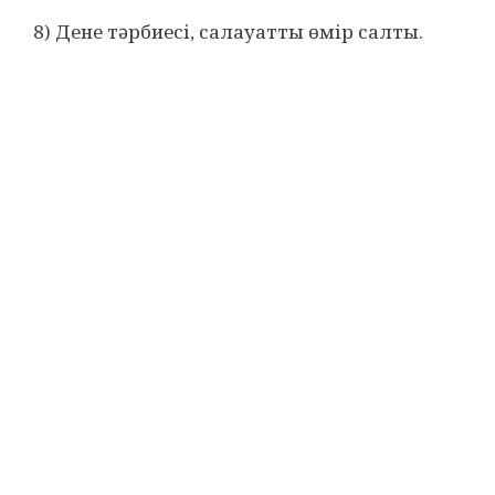
8) Дене тәрбиесі, салауатты өмір салты.