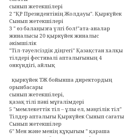
сынып жетекшілері
2 "ҚР Президентінің Жолдауы". Қыркүйек
Сынып жетекшілері
3 " өз балаңызға үлгі бол!"ата-аналар
жиналысы 20 қыркүйек жиналыс
әкімшілік
"Тіл-тәуелсіздік діңгегі" Қазақстан халқы
тілдері фестивалі апталығының 4
онкүндігі, айлық
қыркүйек ТЖ бойынша директордың
орынбасары
сынып жетекшілері,
қазақ тілі пәні мұғалімдері
5 "мемлекеттік тіл – ұлы ел, мәңгілік тіл"
Тілдер апталығы Қыркүйек Сынып сағаты
Сынып жетекшілер
6" Мен және менің құқығым " қараша