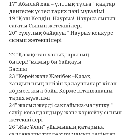
17" Абылай хан – ұлттық тұлға " қаңтар
дөңгелек үстел тарих пәні мұғалімі
19 "Қош Келдің, Наурыз!"Наурыз сынып
сағаты Сынып жетекшілері
20" сұлулық байқауы " Наурыз конкурс
сынып жетекшілері
22 "Қазақстан халықтарының
билері!"мамыр би байқауы
Басшы
23 "Керей және Жәнібек –Қазақ
хандығының негізін қалаушылар" кітап
көрмесі жыл бойы Көрме кітапханашы
тарих мұғалімі
24" жасыл жерді сақтаймыз-матушку "
сәуір көгалдандыру және көркейту сынып
жетекшілері
26 "Жас Ұлан" ұйымының қатарына
салтанатты түрде кіру мамыр тәлімгер