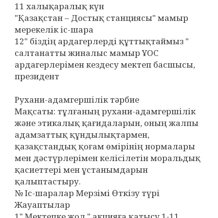
11 халықаралық күн
"Қазақстан – Достық станциясы" мамыр
мерекелік іс-шара
12" біздің ардагерлерді құттықтаймыз "
салтанатты жиналыс мамыр ҰОС
ардагерлерімен кездесу мектеп басшысы,
президент
Рухани-адамгершілік тәрбие
Мақсаты: тұлғаның рухани-адамгершілік
және этикалық қағидаларын, оның жалпы
адамзаттық құндылықтармен,
қазақстандық қоғам өмірінің нормалары
мен дәстүрлерімен келісілетін моральдық
қасиеттері мен ұстанымдарын
қалыптастыру.
№ Іс-шаралар Мерзімі Өткізу түрі
Жауаптылар
1" Мектепке жол " акцияға қатысу 1-11