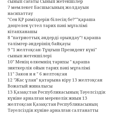
сынып сағаты Сынып жетекшілер
7 мемлекет Басшысының жолдауын
насихаттау
"Сен ҚР рәміздерін білесің бе?""қараша
дөңгелек үстел тарих пәні мұғалімі
кітапханашы
8 "патриоттық әндерді орындау"! қараша
тәлімгер әндерінің байқауы
9 "1 желтоқсан-Тұңғыш Президент күні"
сынып жетекшілері
10" Менің өлкемнің тарихы " қараша
зияткерлік ойын тарих пәні мұғалімі
11" Закон и я " 6 желтоқсан
12 "Жас ұлан" қатарына кіру 13 желтоқсан
Вожатый жиналысы
13 Қазақстан Республикасының Тәуелсіздік
күніне арналған мерекелік жиын 13
желтоқсан Қазақстан Республикасының
Тәуелсіздік күніне арналған салтанатты