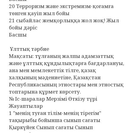
20 Терроризм және экстремизм-қоғамға
төнген қауіп жыл бойы
21 сыбайлас жемқорлыққа жол жоқ! Жыл
бойы дәріс
Басшы
Ұлттық тәрбие
Мақсаты: тұлғаның жалпы адамзаттық
және ұлттық құндылықтарға бағдарлануы,
ана мен мемлекеттік тілге, қазақ
халқының мәдениетіне, Қазақстан
Республикасының этностары мен этностық
топтарына құрмет көрсету.
№ Іс-шаралар Мерзімі Өткізу түрі
Жауаптылар
1 "менің туған тілім-менің тірегім"
тақырыбы бойынша сынып сағаты
Қыркүйек Сынып сағаты Сынып