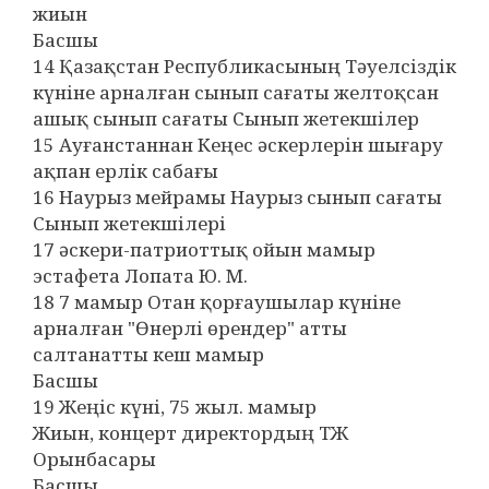
жиын
Басшы
14 Қазақстан Республикасының Тәуелсіздік
күніне арналған сынып сағаты желтоқсан
ашық сынып сағаты Сынып жетекшілер
15 Ауғанстаннан Кеңес әскерлерін шығару
ақпан ерлік сабағы
16 Наурыз мейрамы Наурыз сынып сағаты
Сынып жетекшілері
17 әскери-патриоттық ойын мамыр
эстафета Лопата Ю. М.
18 7 мамыр Отан қорғаушылар күніне
арналған "Өнерлі өрендер" атты
салтанатты кеш мамыр
Басшы
19 Жеңіс күні, 75 жыл. мамыр
Жиын, концерт директордың ТЖ
Орынбасары
Басшы