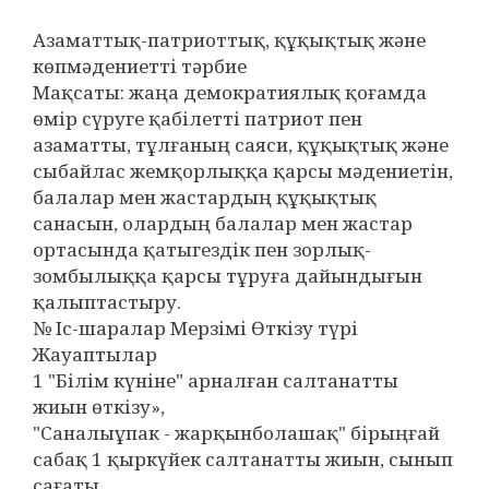
Азаматтық-патриоттық, құқықтық және
көпмәдениетті тәрбие
Мақсаты: жаңа демократиялық қоғамда
өмір сүруге қабілетті патриот пен
азаматты, тұлғаның саяси, құқықтық және
сыбайлас жемқорлыққа қарсы мәдениетін,
балалар мен жастардың құқықтық
санасын, олардың балалар мен жастар
ортасында қатыгездік пен зорлық-
зомбылыққа қарсы тұруға дайындығын
қалыптастыру.
№ Іс-шаралар Мерзімі Өткізу түрі
Жауаптылар
1 "Білім күніне" арналған салтанатты
жиын өткізу»,
"Саналыұпак - жарқынболашақ" бірыңғай
сабақ 1 қыркүйек салтанатты жиын, сынып
сағаты