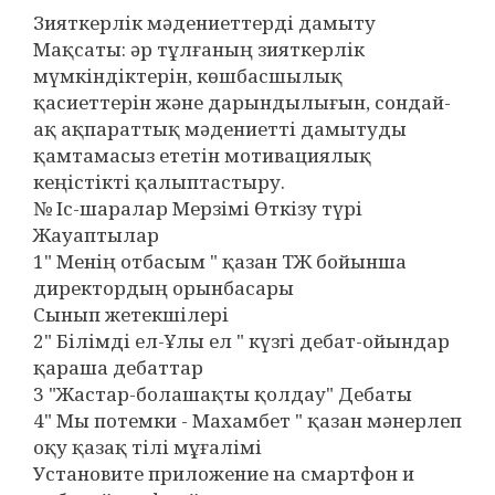
Зияткерлік мәдениеттерді дамыту
Мақсаты: әр тұлғаның зияткерлік
мүмкіндіктерін, көшбасшылық
қасиеттерін және дарындылығын, сондай-
ақ ақпараттық мәдениетті дамытуды
қамтамасыз ететін мотивациялық
кеңістікті қалыптастыру.
№ Іс-шаралар Мерзімі Өткізу түрі
Жауаптылар
1" Менің отбасым " қазан ТЖ бойынша
директордың орынбасары
Сынып жетекшілері
2" Білімді ел-Ұлы ел " күзгі дебат-ойындар
қараша дебаттар
3 "Жастар-болашақты қолдау" Дебаты
4" Мы потемки - Махамбет " қазан мәнерлеп
оқу қазақ тілі мұғалімі
Установите приложение на смартфон и