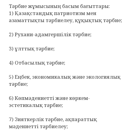
Тәрбие жұмысының басым бағыттары:
1) Қазақстандық патриотизм мен
азаматтықты тәрбиелеу, құқықтық тәрбие;
2) Рухани-адамгершілік тәрбие;
3) ұлттық тәрбие;
4) Отбасылық тәрбие;
5) Еңбек, экономикалық және экологиялық
тәрбие;
6) Көпмәдениетті және көркем-
эстетикалық тәрбие;
7) Зияткерлік тәрбие, ақпараттық
мәдениетті тәрбиелеу;