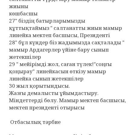
жиыны
көшбасшы
27" біздің батырларымызды
құттықтаймыз " салтанатты жиын мамыр
линейка мектеп басшысы, Президенті
28" бұл күндер біз жадымызда сақталады "
мамыр Ардагерлер үйіне бару сынып
жетекшілер
29 " мейірімді жол, саған түлек!"соңғы
қоңырау" линейкасын өткізу мамыр
линейка сынып жетекшілер
30 жыл қорытындысы.
Жазғы демалысты ұйымдастыру.
Міндеттерді бөлу. Мамыр мектеп басшысы,
мектеп президенті отырысы
Отбасылық тәрбие