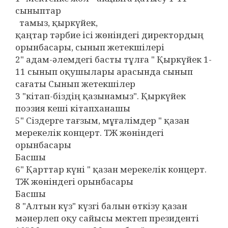
сыныптар
тамыз, қыркүйек,
қаңтар тәрбие ісі жөніндегі директордың
орынбасары, сынып жетекшілері
2" адам-әлемдегі басты тұлға " Қыркүйек 1-
11 сынып оқушылары арасында сынып
сағаты Сынып жетекшілер
3 "кітап-біздің қазынамыз". Қыркүйек
поэзия кеші кітапханашы
5" Сіздерге тағзым, мұғалімдер " қазан
мерекелік концерт. ТЖ жөніндегі
орынбасары
Басшы
6" Қарттар күні " қазан мерекелік концерт.
ТЖ жөніндегі орынбасары
Басшы
8 "Алтын күз" күзгі балын өткізу қазан
мәнерлеп оқу сайысы мектеп президенті