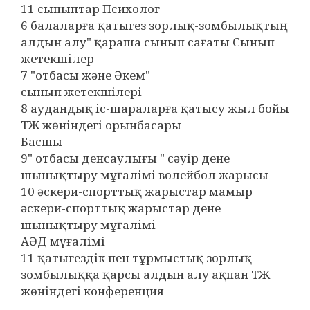
11 сыныптар Психолог
6 балаларға қатыгез зорлық-зомбылықтың
алдын алу" қараша сынып сағаты Сынып
жетекшілер
7 "отбасы және Әкем"
сынып жетекшілері
8 аудандық іс-шараларға қатысу жыл бойы
ТЖ жөніндегі орынбасары
Басшы
9" отбасы денсаулығы " сәуір дене
шынықтыру мұғалімі волейбол жарысы
10 әскери-спорттық жарыстар мамыр
әскери-спорттық жарыстар дене
шынықтыру мұғалімі
АӘД мұғалімі
11 қатыгездік пен тұрмыстық зорлық-
зомбылыққа қарсы алдын алу ақпан ТЖ
жөніндегі конференция