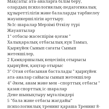
Мақсаты: ата-аналарға білім беру,
олардың психологиялық-педагогикалық
құзыреттілігін және балаларды тәрбиелеу
жауапкершілігін арттыру.
№ Іс-шаралар Мерзімі Өткізу түрі
Жауаптылар
1" отбасы-жасөспірім-қоғам "
Халықаралық отбасылық күн Тамыз,
Қыркүйек Сынып сағаты Сынып
жетекшілер,
2 Қамқоршылық кеңесінің отырысы
қыркүйек, қаңтар отырыс
3" Отан отбасынан басталады " қыркүйек
ата-аналар сайысы сынып жетекшілер
4" Әкем, анам және мен –спорттық отбасы "
қазан спорттық іс-шаралар
Дене шынықтыру мұғалімдері
5 "бала және отбасы жағдайы"
психологиялық тренинг қараша Тренинг 8-