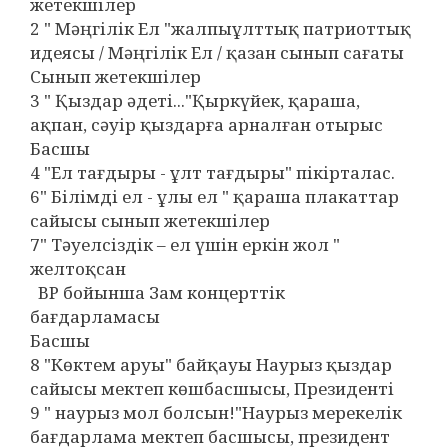
жетекшілер
2 " Мәңгілік Ел "жалпыұлттық патриоттық
идеясы / Мәңгілік Ел / қазан сынып сағаты
Сынып жетекшілер
3 " Қыздар әдеті..."Қыркүйек, қараша,
ақпан, сәуір қыздарға арналған отырыс
Басшы
4 "Ел тағдыры - ұлт тағдыры" пікірталас.
6" Білімді ел - ұлы ел " қараша плакаттар
сайысы сынып жетекшілер
7" Тәуелсіздік – ел үшін еркін жол "
желтоқсан
ВР бойынша Зам концерттік
бағдарламасы
Басшы
8 "Көктем аруы" байқауы Наурыз қыздар
сайысы мектеп көшбасшысы, Президенті
9 " наурыз мол болсын!"Наурыз мерекелік
бағдарлама мектеп басшысы, президент