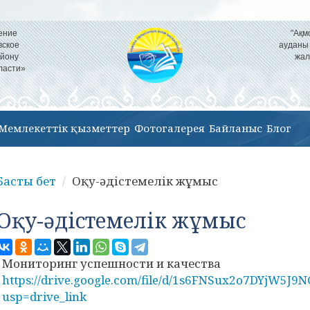
ение
"Ақм
вское
ауданы
айону
жал
ласти»
Мемлекеттік қызметтер
Фотогалерея
Байланыс
Блог
Басты бет
Оқу-әдістемелік жұмыс
Оқу-әдістемелік жұмыс
Мониторинг успешности и качества
https://drive.google.com/file/d/1s6FNSux2o7DYjW5
usp=drive_link