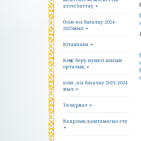
аттестаттау
Өзін-өзі бағалау 2024-
2025жыл
Кітапхана
Кеңес беру пункті шағын
орталық
өзін _өзі бағалау 2023-2024
жыл
Төлқұжат
Кадрлық қамтамасыз ету