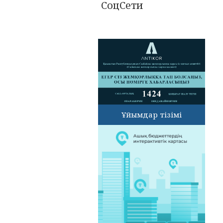
СоцСети
Ұйымдар тізімі