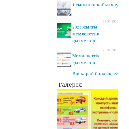
1 сыныпка қабылдау
27.02.2026
2025 жылғы
мемлекеттік
қызметтер...
26.02.2026
Мемлекеттік
қызметтер
Әрі қарай барлық>>>
Галерея