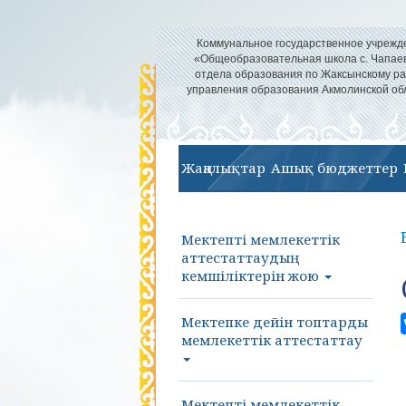
Коммунальное государственное учрежд
«Общеобразовательная школа с. Чапае
отдела образования по Жаксынскому р
управления образования Акмолинской об
Жаңалықтар
Ашық бюджеттер
Мектепті мемлекеттік
аттестаттаудың
кемшіліктерін жою
Мектепке дейін топтарды
мемлекеттік аттестаттау
Мектепті мемлекеттік