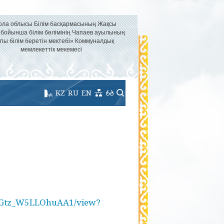
ола облысы Білім басқармасының Жақсы
 бойынша білім бөлімінің Чапаев ауылының
пы білім беретін мектебі» Коммуналдық
мемлекеттік мекемесі
KZ
RU
EN
J9NGtz_W5LLOhuAA1/view?