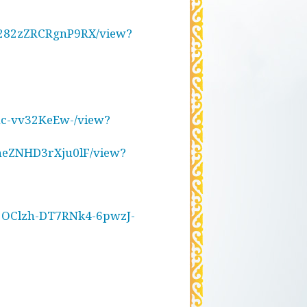
6A282zZRCRgnP9RX/view?
vhc-vv32KeEw-/view?
KneZNHD3rXju0lF/view?
vg1OClzh-DT7RNk4-6pwzJ-