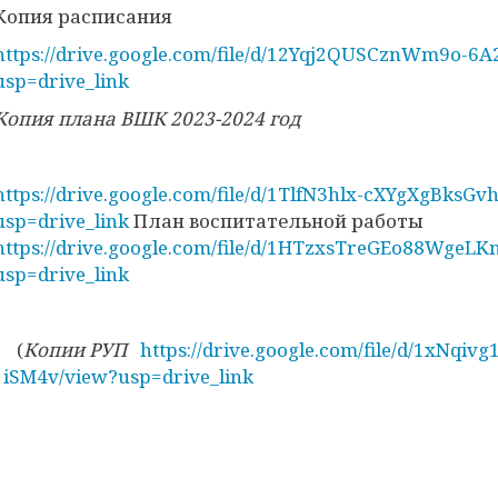
Копия расписания
https://drive.google.com/file/d/12Yqj2QUSCznWm9o-
usp=drive_link
Копия плана ВШК 2023-2024 год
https://drive.google.com/file/d/1TlfN3hlx-cXYgXgBksG
usp=drive_link
План воспитательной работы
https://drive.google.com/file/d/1HTzxsTreGEo88WgeL
usp=drive_link
(
Копии РУП
https://drive.google.com/file/d/1xNqi
iSM4v/view?usp=drive_link