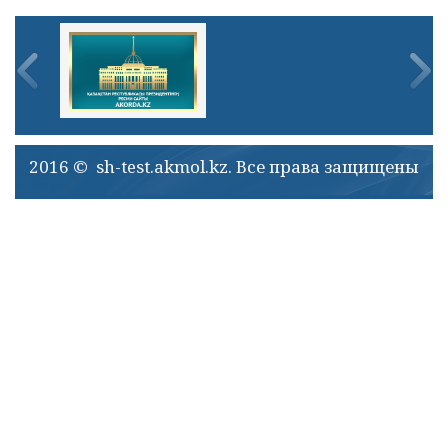
2016 © sh-test.akmol.kz. Все права защищены