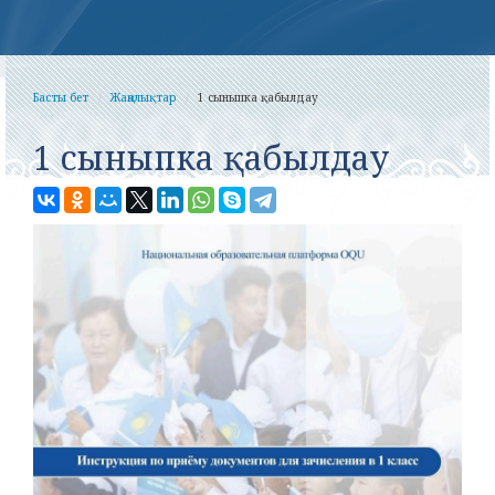
Басты бет
Жаңалықтар
1 сыныпка қабылдау
1 сыныпка қабылдау