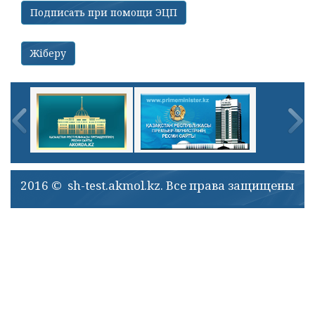
2016 © sh-test.akmol.kz. Все права защищены